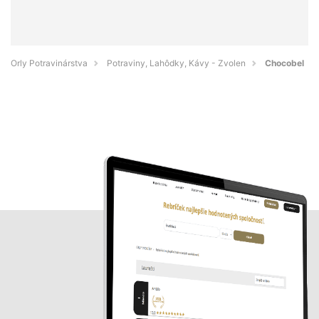
Orly Potravinárstva
Potraviny, Lahôdky, Kávy - Zvolen
Chocobel