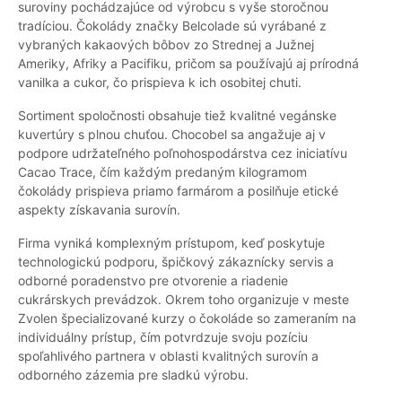
suroviny pochádzajúce od výrobcu s vyše storočnou
tradíciou. Čokolády značky Belcolade sú vyrábané z
vybraných kakaových bôbov zo Strednej a Južnej
Ameriky, Afriky a Pacifiku, pričom sa používajú aj prírodná
vanilka a cukor, čo prispieva k ich osobitej chuti.
Sortiment spoločnosti obsahuje tiež kvalitné vegánske
kuvertúry s plnou chuťou. Chocobel sa angažuje aj v
podpore udržateľného poľnohospodárstva cez iniciatívu
Cacao Trace, čím každým predaným kilogramom
čokolády prispieva priamo farmárom a posilňuje etické
aspekty získavania surovín.
Firma vyniká komplexným prístupom, keď poskytuje
technologickú podporu, špičkový zákaznícky servis a
odborné poradenstvo pre otvorenie a riadenie
cukrárskych prevádzok. Okrem toho organizuje v meste
Zvolen špecializované kurzy o čokoláde so zameraním na
individuálny prístup, čím potvrdzuje svoju pozíciu
spoľahlivého partnera v oblasti kvalitných surovín a
odborného zázemia pre sladkú výrobu.