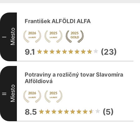
František ALFÖLDI ALFA
Miesto
I
9.1
(23)
Potraviny a rozličný tovar Slavomíra
Alföldiová
Miesto
II
8.5
(5)