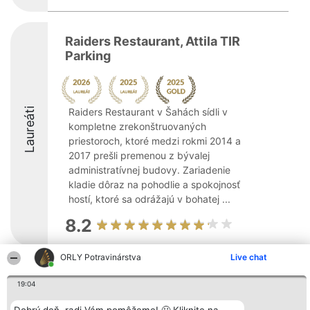
Raiders Restaurant, Attila TIR
Parking
Laureáti
Raiders Restaurant v Šahách sídli v
kompletne zrekonštruovaných
priestoroch, ktoré medzi rokmi 2014 a
2017 prešli premenou z bývalej
administratívnej budovy. Zariadenie
kladie dôraz na pohodlie a spokojnosť
hostí, ktoré sa odrážajú v bohatej ...
8.2
ORLY Potravinárstva
Live chat
Organizátor hodnotenia
Hodnotenie
Kontakt
Bright Side Solutions sp. z o.
19:04
Laureáti
Kontakt
o. sp. k.
Lista
ul. Ruska 22
wszystkich