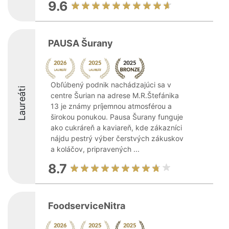
9.6
PAUSA Šurany
Obľúbený podnik nachádzajúci sa v
Laureáti
centre Šurian na adrese M.R.Štefánika
13 je známy príjemnou atmosférou a
širokou ponukou. Pausa Šurany funguje
ako cukráreň a kaviareň, kde zákazníci
nájdu pestrý výber čerstvých zákuskov
a koláčov, pripravených ...
8.7
FoodserviceNitra