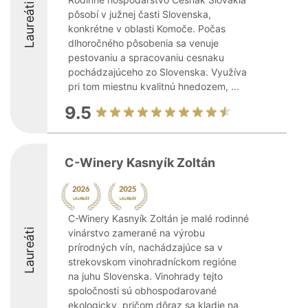
Laureáti
pôsobí v južnej časti Slovenska,
konkrétne v oblasti Komoče. Počas
dlhoročného pôsobenia sa venuje
pestovaniu a spracovaniu cesnaku
pochádzajúceho zo Slovenska. Využíva
pri tom miestnu kvalitnú hnedozem, ...
9.5
C-Winery Kasnyík Zoltán
C-Winery Kasnyík Zoltán je malé rodinné
Laureáti
vinárstvo zamerané na výrobu
prírodných vín, nachádzajúce sa v
strekovskom vinohradníckom regióne
na juhu Slovenska. Vinohrady tejto
spoločnosti sú obhospodarované
ekologicky, pričom dôraz sa kladie na