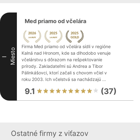
Med priamo od včelára
Firma Med priamo od včelára sídli v regióne
Miesto
Kalná nad Hronom, kde sa dlhodobo venuje
I
včelárstvu s dôrazom na rešpektovanie
prírody. Zakladateľmi sú Andrea a Tibor
Pálinkášovci, ktorí začali s chovom včiel v
roku 2003. Ich včelstvá sa nachádzajú ...
9.1
(37)
Ostatné firmy z viťazov