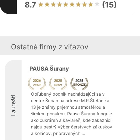
8.7
(15)
Ostatné firmy z viťazov
PAUSA Šurany
Obľúbený podnik nachádzajúci sa v
Laureáti
centre Šurian na adrese M.R.Štefánika
13 je známy príjemnou atmosférou a
širokou ponukou. Pausa Šurany funguje
ako cukráreň a kaviareň, kde zákazníci
nájdu pestrý výber čerstvých zákuskov
a koláčov, pripravených ...