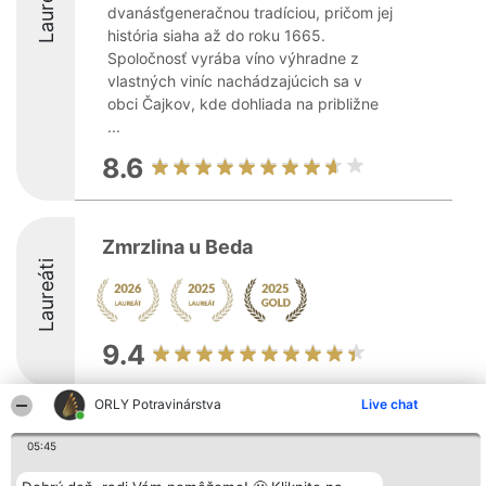
Laureáti
dvanásťgeneračnou tradíciou, pričom jej
história siaha až do roku 1665.
Spoločnosť vyrába víno výhradne z
vlastných viníc nachádzajúcich sa v
obci Čajkov, kde dohliada na približne
...
8.6
Zmrzlina u Beda
Laureáti
9.4
ORLY Potravinárstva
Live chat
Organizátor hodnotenia
Hodnotenie
Kontakt
Bright Side Solutions sp. z o.
05:45
Laureáti
Kontakt
o. sp. k.
Lista
ul. Ruska 22
wszystkich