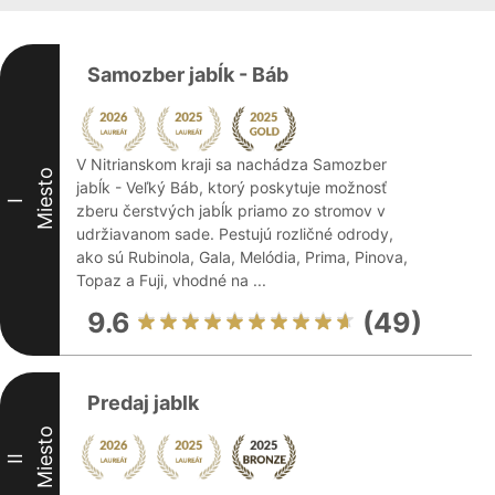
Samozber jabĺk - Báb
V Nitrianskom kraji sa nachádza Samozber
Miesto
jabĺk - Veľký Báb, ktorý poskytuje možnosť
I
zberu čerstvých jabĺk priamo zo stromov v
udržiavanom sade. Pestujú rozličné odrody,
ako sú Rubinola, Gala, Melódia, Prima, Pinova,
Topaz a Fuji, vhodné na ...
9.6
(49)
Predaj jablk
Miesto
II