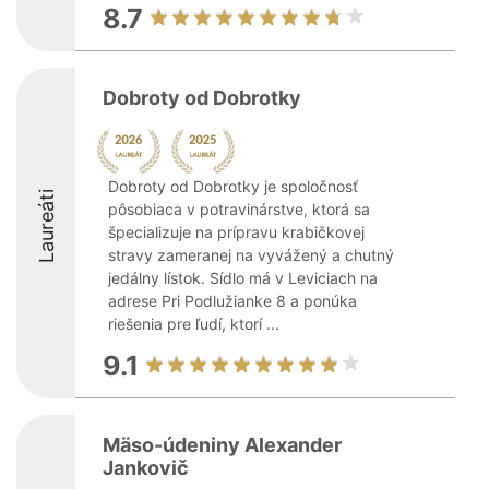
8.7
Dobroty od Dobrotky
Dobroty od Dobrotky je spoločnosť
Laureáti
pôsobiaca v potravinárstve, ktorá sa
špecializuje na prípravu krabičkovej
stravy zameranej na vyvážený a chutný
jedálny lístok. Sídlo má v Leviciach na
adrese Pri Podlužianke 8 a ponúka
riešenia pre ľudí, ktorí ...
9.1
Mäso-údeniny Alexander
Jankovič