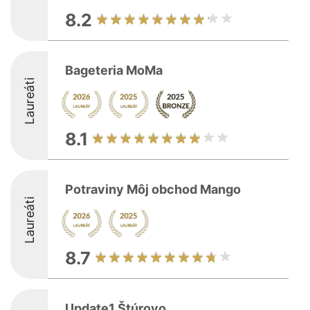
8.2
Bageteria MoMa
Laureáti
8.1
Potraviny Môj obchod Mango
Laureáti
8.7
Update1 Štúrovo