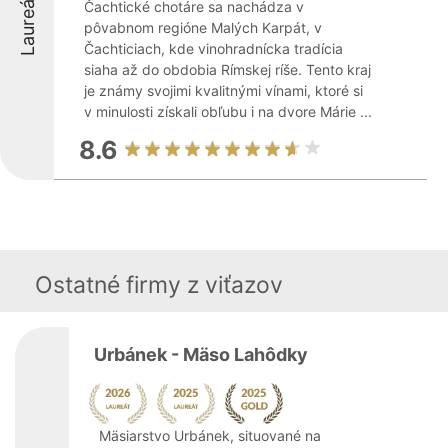
Laureáti
Čachtické chotáre sa nachádza v
pôvabnom regióne Malých Karpát, v
Čachticiach, kde vinohradnícka tradícia
siaha až do obdobia Rímskej ríše. Tento kraj
je známy svojimi kvalitnými vínami, ktoré si
v minulosti získali obľubu i na dvore Márie ...
8.6
Ostatné firmy z viťazov
Urbánek - Mäso Lahôdky
Mäsiarstvo Urbánek, situované na