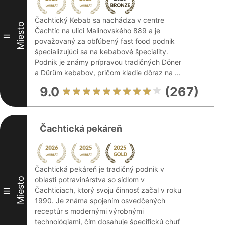
Čachtický Kebab sa nachádza v centre
Miesto
Čachtíc na ulici Malinovského 889 a je
II
považovaný za obľúbený fast food podnik
špecializujúci sa na kebabové špeciality.
Podnik je známy prípravou tradičných Döner
a Dürüm kebabov, pričom kladie dôraz na ...
9.0
(267)
Čachtická pekáreň
Čachtická pekáreň je tradičný podnik v
oblasti potravinárstva so sídlom v
Miesto
Čachticiach, ktorý svoju činnosť začal v roku
III
1990. Je známa spojením osvedčených
receptúr s modernými výrobnými
technológiami, čím dosahuje špecifickú chuť