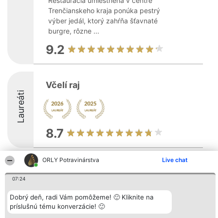
Reštaurácia umiestnená v centre
Trenčianskeho kraja ponúka pestrý
výber jedál, ktorý zahŕňa šťavnaté
burgre, rôzne ...
9.2
Včelí raj
Laureáti
8.7
ORLY Potravinárstva
Live chat
Organizátor hodnotenia
Hodnotenie
Kontakt
Bright Side Solutions sp. z o.
Laureáti
Kontakt
07:24
o. sp. k.
Lista
ul. Ruska 22
wszystkich
Wrocław 50-079
Dobrý deň, radi Vám pomôžeme! 🙂 Kliknite na
Laureatów
KRS 0000749100 | Regon
Podmienky
príslušnú tému konverzácie! 🙂
381313360 | NIP 8943132676
Obchodné