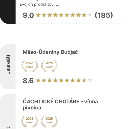
svojich produktov. ...
9.0
(185)
Mäso-Údeniny Budjač
Laureáti
8.6
ČACHTICKÉ CHOTÁRE - vínna
pivnica