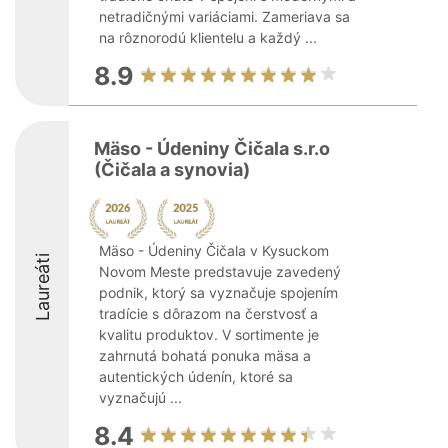
netradičnými variáciami. Zameriava sa
na rôznorodú klientelu a každý ...
8.9
Mäso - Údeniny Čičala s.r.o
(Čičala a synovia)
Mäso - Údeniny Čičala v Kysuckom
Laureáti
Novom Meste predstavuje zavedený
podnik, ktorý sa vyznačuje spojením
tradície s dôrazom na čerstvosť a
kvalitu produktov. V sortimente je
zahrnutá bohatá ponuka mäsa a
autentických údenín, ktoré sa
vyznačujú ...
8.4