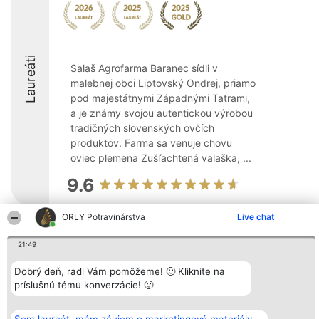
Laureáti
Salaš Agrofarma Baranec sídli v
malebnej obci Liptovský Ondrej, priamo
pod majestátnymi Západnými Tatrami,
a je známy svojou autentickou výrobou
tradičných slovenských ovčích
produktov. Farma sa venuje chovu
oviec plemena Zušľachtená valaška, ...
9.6
ORLY Potravinárstva
Live chat
Organizátor hodnotenia
Hodnotenie
Kontakt
21:49
Bright Side Solutions sp. z o.
Laureáti
Kontakt
o. sp. k.
Lista
ul. Ruska 22
wszystkich
Dobrý deň, radi Vám pomôžeme! 🙂 Kliknite na
Wrocław 50-079
Laureatów
príslušnú tému konverzácie! 🙂
KRS 0000749100 | Regon
Podmienky
381313360 | NIP 8943132676
Obchodné
+48 508 492 400
podmienky