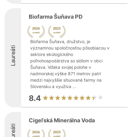
Biofarma Šuňava PD
Biofarma Šuňava, družstvo, je
Laureáti
významnou spoločnosťou pôsobiacou v
sektore ekologického
poľnohospodárstva so sídlom v obci
Šuňava. Vďaka svojej polohe v
nadmorskej výške 871 metrov patrí
medzi najvyššie situované farmy na
Slovensku a využíva ...
8.4
Cigeľská Minerálna Voda
Laureáti