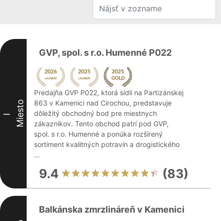
GVP, spol. s r.o. Humenné P022
Predajňa GVP P022, ktorá sídli na Partizánskej
863 v Kamenici nad Cirochou, predstavuje
Miesto
dôležitý obchodný bod pre miestnych
I
zákazníkov. Tento obchod patrí pod GVP,
spol. s r.o. Humenné a ponúka rozšírený
sortiment kvalitných potravín a drogistického
...
9.4
(83)
Balkánska zmrzlináreň v Kamenici