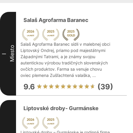
Salaš Agrofarma Baranec
Salaš Agrofarma Baranec sídli v malebnej obci
Miesto
Liptovský Ondrej, priamo pod majestátnymi
I
Západnými Tatrami, a je známy svojou
autentickou výrobou tradičných slovenských
ovčích produktov. Farma sa venuje chovu
oviec plemena Zušľachtená valaška, ...
9.6
(39)
Liptovské droby- Gurmánske
Liptovské droby – Gurmánske je rodinná firma