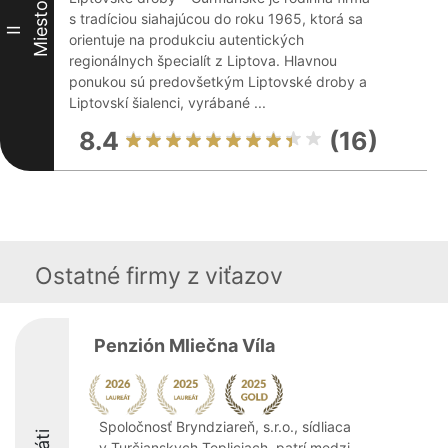
Miesto
s tradíciou siahajúcou do roku 1965, ktorá sa
II
orientuje na produkciu autentických
regionálnych špecialít z Liptova. Hlavnou
ponukou sú predovšetkým Liptovské droby a
Liptovskí šialenci, vyrábané ...
8.4
(16)
Ostatné firmy z viťazov
Penzión Mliečna Víla
Spoločnosť Bryndziareň, s.r.o., sídliaca
v Turčianskych Tepliciach, patrí medzi