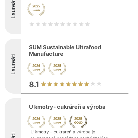
Laureáti
SUM Sustainable Ultrafood
Manufacture
Laureáti
8.1
U kmotry- cukráreň a výroba
U kmotry – cukráreň a výroba je