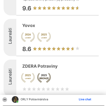
9.6
Yovox
Laureáti
8.6
ZDERA Potraviny
Laureáti
ORLY Potravinárstva
Live chat