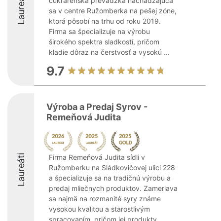
Laureáti
cukrárenská prevádzka nachádzajúca
sa v centre Ružomberka na pešej zóne,
ktorá pôsobí na trhu od roku 2019.
Firma sa špecializuje na výrobu
širokého spektra sladkostí, pričom
kladie dôraz na čerstvosť a vysokú ...
9.7
Výroba a Predaj Syrov -
Remeňová Judita
Laureáti
Firma Remeňová Judita sídli v
Ružomberku na Sládkovičovej ulici 228
a špecializuje sa na tradičnú výrobu a
predaj mliečnych produktov. Zameriava
sa najmä na rozmanité syry známe
vysokou kvalitou a starostlivým
spracovaním, pričom jej produkty ...