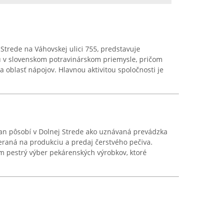
j Strede na Váhovskej ulici 755, predstavuje
 v slovenskom potravinárskom priemysle, pričom
 oblasť nápojov. Hlavnou aktivitou spoločnosti je
fan pôsobí v Dolnej Strede ako uznávaná prevádzka
raná na produkciu a predaj čerstvého pečiva.
m pestrý výber pekárenských výrobkov, ktoré