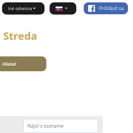
Prihlásiť sa
Iné odvetvia
 Streda
Hľadať