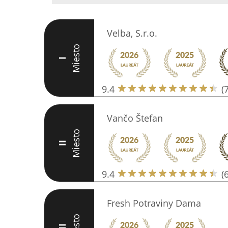
Velba, S.r.o.
Miesto
I
9.4
(
Vančo Štefan
Miesto
II
9.4
(
Fresh Potraviny Dama