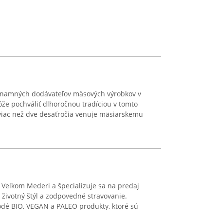
ýznamných dodávateľov mäsových výrobkov v
ôže pochváliť dlhoročnou tradíciou v tomto
 viac než dve desaťročia venuje mäsiarskemu
 Veľkom Mederi a špecializuje sa na predaj
životný štýl a zodpovedné stravovanie.
odé BIO, VEGAN a PALEO produkty, ktoré sú
..