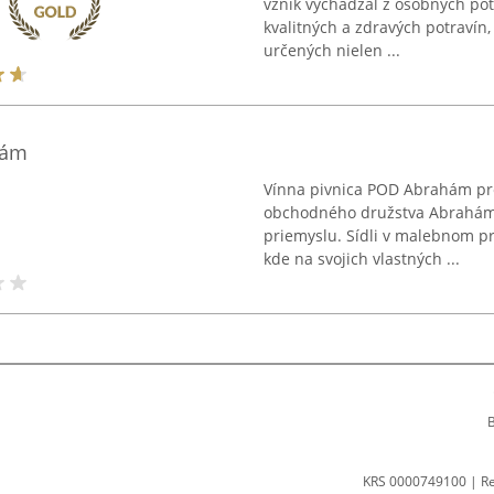
vznik vychádzal z osobných pot
kvalitných a zdravých potravín,
určených nielen ...
hám
Vínna pivnica POD Abrahám pre
obchodného družstva Abrahám, 
priemyslu. Sídli v malebnom pr
kde na svojich vlastných ...
B
KRS 0000749100 | R