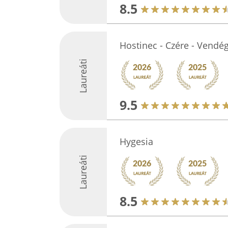
8.5
Hostinec - Czére - Vendé
Laureáti
9.5
Hygesia
Laureáti
8.5