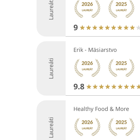
Laureáti
9
Erik - Mäsiarstvo
Laureáti
9.8
Healthy Food & More
Laureáti