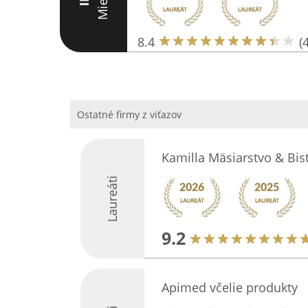
Miesto
III
8.4
(
Ostatné firmy z viťazov
Kamilla Mäsiarstvo & Bis
Laureáti
9.2
Apimed včelie produkty