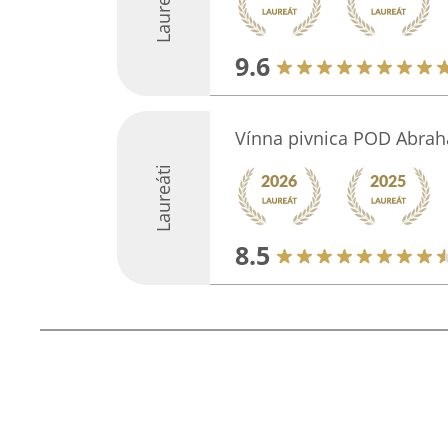
Laureáti
9.6
Vínna pivnica POD Abra
Laureáti
8.5