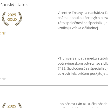
šanský statok
V centre Trnavy sa nachádza Fa
známa ponukou čerstvých a kva
Táto spoločnosť sa špecializuj
vznikajú vďaka dôkladnej ...
PT univerzál patrí medzi stab
potravinárskom odvetví so sídl
7485. Spoločnosť sa špecializuj
cukroviniek, pričom poskytuje ..
Spoločnosť Pán Kukučka pôsobí