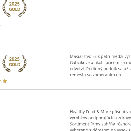
Mäsiarstvo Erik patrí medzi v
Gabčíkove a okolí, pričom sa m
odvetví. Rodinný podnik sa už
remeslu so zameraním na ...
Healthy Food & More pôsobí vo
výrobkov podporujúcich zdravý 
Sortiment firmy zahŕňa rôznor
vyberané s dôrazom na vysokú .