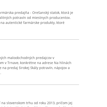
rmárska predajňa - Orešanský statok, ktorá je
litných potravín od miestnych producentov.
e na autentické farmárske produkty, ktoré
ilných maloobchodných predajcov v
om v Trnave, konkrétne na adrese Na hlinách
e na predaj širokej škály potravín, nápojov a
.
 na slovenskom trhu od roku 2013, pričom jej