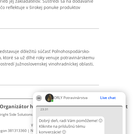
rieb jej zakladateľov. Sústredí sa na dodávanie
 čo reflektuje v širokej ponuke produktov
dstavuje dôležitú súčasť Poľnohospodársko-
ktoré sa už dlhé roky venuje potravinárskemu
ostredí Južnoslovenskej vinohradníckej oblasti,
ORLY Potravinárstva
Live chat
Organizátor hodnotenia
Hodnotenie
Kontakt
23:31
right Side Solutions sp. z o. o. sp. k.
Laureáti
Kontakt
ul. Ruska 22
Lista
Dobrý deň, radi Vám pomôžeme! 🙂
Wrocław 50-079
wszystkich
Kliknite na príslušnú tému
egon 381313360 | NIP 8943132676
Laureatów
konverzácie! 🙂