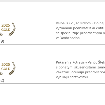
Velba, s.r.o., so sídlom v Dolne
významnú podnikateľskú entitu
sa špecializuje predovšetkým na
veľkoobchodná ...
79)
Pekáreň a Potraviny Vančo Šte
s bohatými skúsenosťami, zame
Zákazníci oceňujú predovšetký
vynikajú čerstvosťou ...
62)