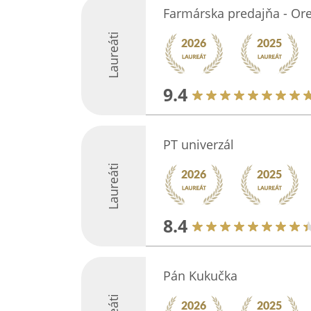
Farmárska predajňa - Ore
Laureáti
9.4
PT univerzál
Laureáti
8.4
Pán Kukučka