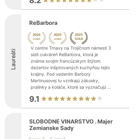
8.2
ReBarbora
V centre Trnavy na Trojičnom námestí 3
Laureáti
sídli cukráreň ReBarbora, ktorá je
známa svojim francúzskym štýlom
dezertov inšpirovaných kuchyňou tejto
krajiny. Pod vedením Barbory
Martinusovej tu vznikajú zákusky,
pralinky a koláče, ktoré sa vyznačujú ...
9.1
SLOBODNE VINARSTVO . Majer
Zemianske Sady