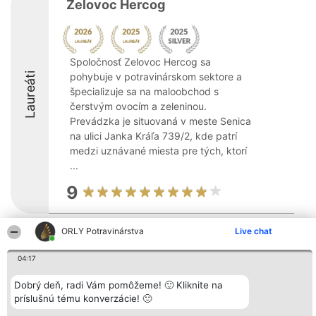
Zelovoc Hercog
Spoločnosť Zelovoc Hercog sa
Laureáti
pohybuje v potravinárskom sektore a
špecializuje sa na maloobchod s
čerstvým ovocím a zeleninou.
Prevádzka je situovaná v meste Senica
na ulici Janka Kráľa 739/2, kde patrí
medzi uznávané miesta pre tých, ktorí
...
9
ORLY Potravinárstva
Live chat
Organizátor hodnotenia
Hodnotenie
Kontakt
Bright Side Solutions sp. z o.
Laureáti
Kontakt
04:17
o. sp. k.
Lista
ul. Ruska 22
wszystkich
Wrocław 50-079
Dobrý deň, radi Vám pomôžeme! 🙂 Kliknite na
Laureatów
KRS 0000749100 | Regon
Podmienky
príslušnú tému konverzácie! 🙂
381313360 | NIP 8943132676
Obchodné
+48 508 492 400
podmienky