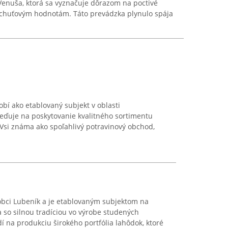
enuša, ktorá sa vyznačuje dôrazom na poctivé
 chuťovým hodnotám. Táto prevádzka plynulo spája
í ako etablovaný subjekt v oblasti
reďuje na poskytovanie kvalitného sortimentu
 Vsi známa ako spoľahlivý potravinový obchod,
j obci Lubeník a je etablovaným subjektom na
 so silnou tradíciou vo výrobe studených
í na produkciu širokého portfólia lahôdok, ktoré