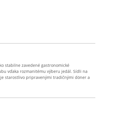
ako stabilne zavedené gastronomické
bľubu vďaka rozmanitému výberu jedál. Sídli na
ý je starostlivo pripravenými tradičnými döner a