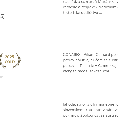
nachádza cukráreň Muránska V
remeslo a rešpekt k tradičným
historické dedičstvo ...
25)
GONAREX - Viliam Gothard pôsob
potravinárstva, pričom sa súst
potravín. Firma je v Gemerskej
ktorý sa medzi zákazníkmi ...
Jahoda, s.r.o., sídli v malebne
slovenskom trhu potravinárstva
pokrmov. Spoločnosť sa sústred