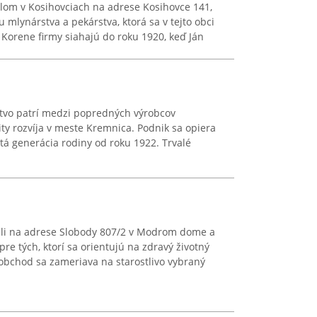
dlom v Kosihovciach na adrese Kosihovce 141,
 mlynárstva a pekárstva, ktorá sa v tejto obci
 Korene firmy siahajú do roku 1920, keď Ján
stvo patrí medzi popredných výrobcov
ity rozvíja v meste Kremnica. Podnik sa opiera
vrtá generácia rodiny od roku 1922. Trvalé
dli na adrese Slobody 807/2 v Modrom dome a
e tých, ktorí sa orientujú na zdravý životný
o obchod sa zameriava na starostlivo vybraný