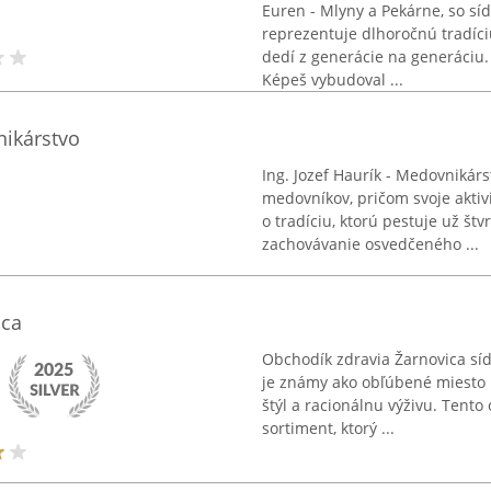
Euren - Mlyny a Pekárne, so sí
reprezentuje dlhoročnú tradíciu
dedí z generácie na generáciu.
Képeš vybudoval ...
nikárstvo
Ing. Jozef Haurík - Medovnikár
medovníkov, pričom svoje aktiv
o tradíciu, ktorú pestuje už št
zachovávanie osvedčeného ...
ica
Obchodík zdravia Žarnovica sí
je známy ako obľúbené miesto pr
štýl a racionálnu výživu. Tent
sortiment, ktorý ...