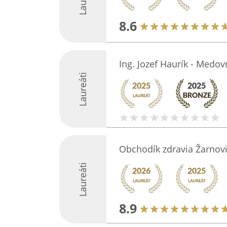
8.6
Ing. Jozef Haurík - Medov
Laureáti
Obchodík zdravia Žarnov
Laureáti
8.9