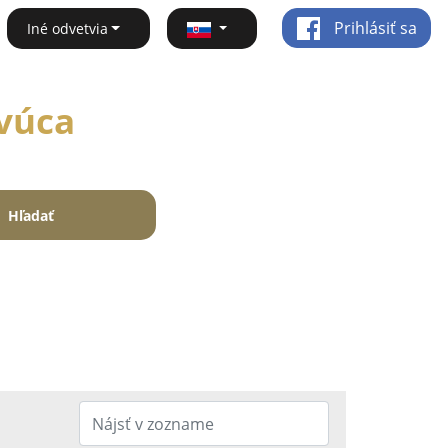
Prihlásiť sa
Iné odvetvia
evúca
Hľadať