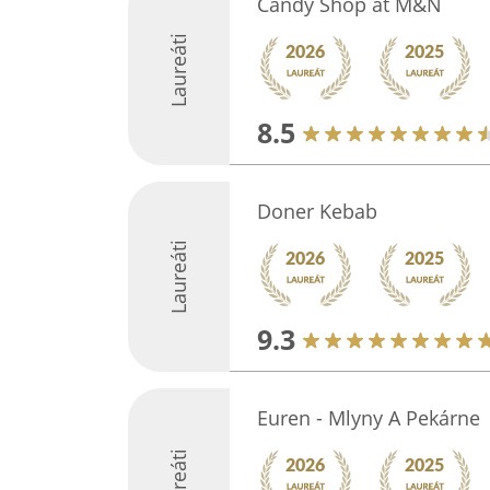
Candy Shop at M&N
Laureáti
8.5
Doner Kebab
Laureáti
9.3
Euren - Mlyny A Pekárne
Laureáti