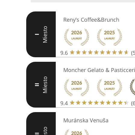
Reny’s Coffee&Brunch
Miesto
I
9.6
(
Moncher Gelato & Pasticcer
Miesto
II
9.4
(
Muránska Venuša