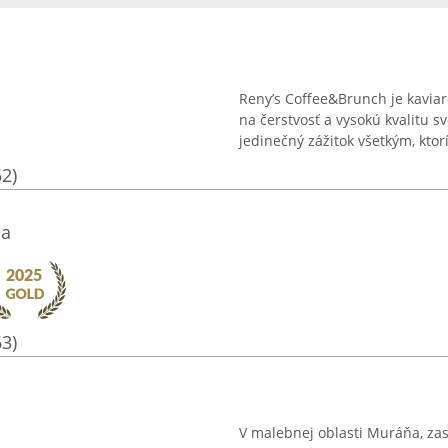
Reny’s Coffee&Brunch je kaviar
na čerstvosť a vysokú kvalitu s
jedinečný zážitok všetkým, ktor
52)
ia
63)
V malebnej oblasti Muráňa, za