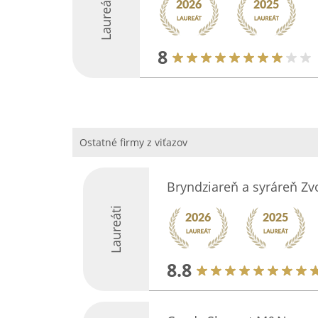
Laureáti
8
Ostatné firmy z viťazov
Bryndziareň a syráreň Zv
Laureáti
8.8