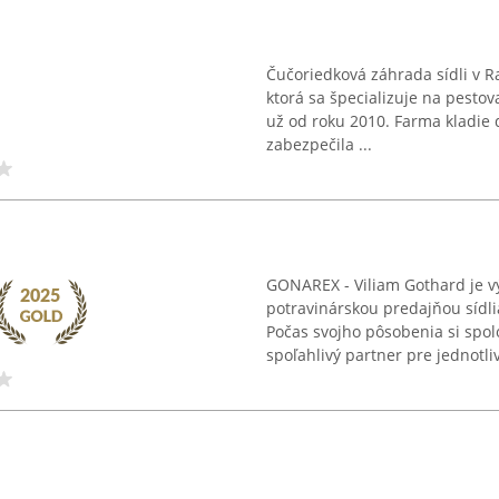
Čučoriedková záhrada sídli v 
ktorá sa špecializuje na pesto
už od roku 2010. Farma kladie 
zabezpečila ...
GONAREX - Viliam Gothard je 
potravinárskou predajňou sídl
Počas svojho pôsobenia si spo
spoľahlivý partner pre jednotliv