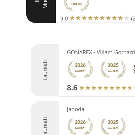
Miesto
III
9.0
(
GONAREX - Viliam Gothard
Laureáti
8.6
Jahoda
Laureáti