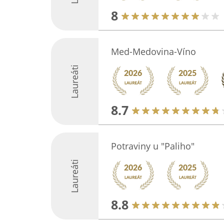
8
Med-Medovina-Víno
Laureáti
8.7
Potraviny u "Paliho"
Laureáti
8.8