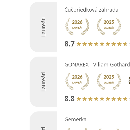
Čučoriedková záhrada
Laureáti
8.7
GONAREX - Viliam Gothard
Laureáti
8.8
Gemerka