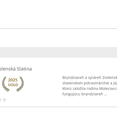
olenská Slatina
Bryndziareň a syráreň Zvolensk
slovenskom potravinárstve a jej
ktorú založila rodina Molecovc
fungujúcu bryndziareň ...