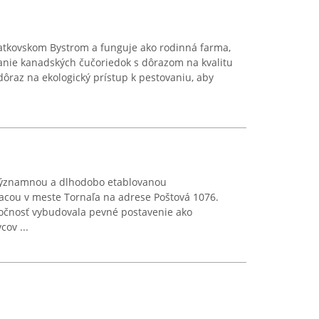
Ratkovskom Bystrom a funguje ako rodinná farma,
vanie kanadských čučoriedok s dôrazom na kvalitu
dôraz na ekologický prístup k pestovaniu, aby
významnou a dlhodobo etablovanou
iacou v meste Tornaľa na adrese Poštová 1076.
ločnosť vybudovala pevné postavenie ako
cov ...