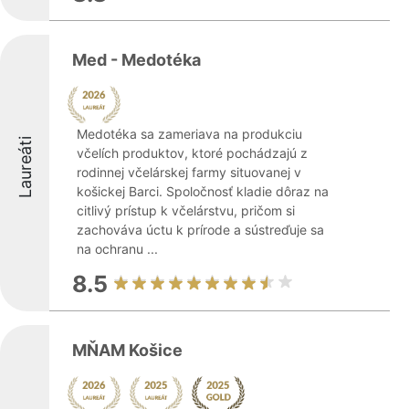
Med - Medotéka
Medotéka sa zameriava na produkciu
Laureáti
včelích produktov, ktoré pochádzajú z
rodinnej včelárskej farmy situovanej v
košickej Barci. Spoločnosť kladie dôraz na
citlivý prístup k včelárstvu, pričom si
zachováva úctu k prírode a sústreďuje sa
na ochranu ...
8.5
MŇAM Košice