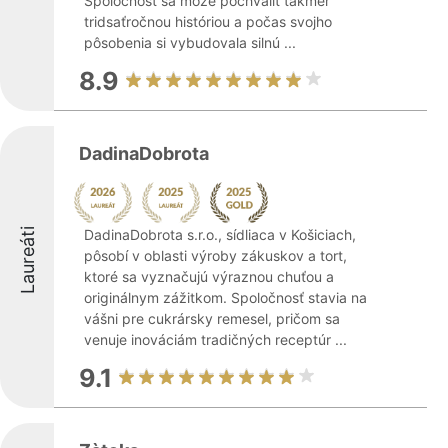
Spoločnosť sa môže pochváliť takmer
tridsaťročnou históriou a počas svojho
pôsobenia si vybudovala silnú ...
8.9
DadinaDobrota
Laureáti
DadinaDobrota s.r.o., sídliaca v Košiciach,
pôsobí v oblasti výroby zákuskov a tort,
ktoré sa vyznačujú výraznou chuťou a
originálnym zážitkom. Spoločnosť stavia na
vášni pre cukrársky remesel, pričom sa
venuje inováciám tradičných receptúr ...
9.1