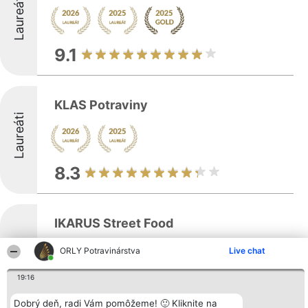
Laureáti
9.1
KLAS Potraviny
Laureáti
8.3
IKARUS Street Food
ORLY Potravinárstva
Live chat
19:16
IKARUS Street Food sídli na Myslavskej 2/B
Laureáti
v Košiciach a prináša moderný pohľad na
Dobrý deň, radi Vám pomôžeme! 🙂 Kliknite na
gastronómiu, ktorý pretvára bežné