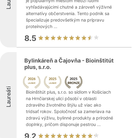
je populárnym miestom medzi ľuďmi
vyhľadávajúcimi chutné a zároveň výživné
alternatívy občerstvenia. Tento podnik sa
špecializuje predovšetkým na prípravu
proteínových ...
8.5
Bylinkáreň a Čajovňa - Bioinštitút
plus, s.r.o.
Laureáti
Bioinštitút plus, s.r.o. so sídlom v Košiciach
na Hrnčiarskej ulici pôsobí v oblasti
zdravého životného štýlu už viac ako
tridsať rokov. Spoločnosť sa zameriava na
zdravú výživu, bylinné produkty a prírodné
doplnky, pričom disponuje pestrou ...
9.2